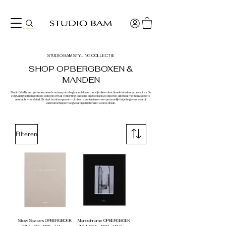
STUDIO BAM STYLING COLLECTIE
SHOP OPBERGBOXEN &
MANDEN
Studio BAM is een gerenommeerde ontwerpstudio gespecialiseerd in stijlvolle en functionele interieuraccessoires. De
zorgvuldig samengestelde collectie omvat verlichting, kussens en decoratieve objecten, allemaal met nauwgezette
aandacht voor detail. Elk stuk is ontworpen om ruimtes te verfraaien en een persoonlijk tintje te geven, waarbij
vakmanschap en hoogwaardige materialen voorop staan.
Filteren
Slow Spaces OPBERGBOEK
Monochrome OPBERGBOEK