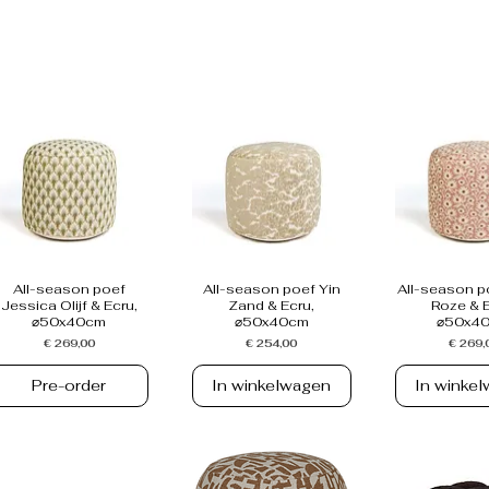
All-season poef
All-season poef Yin
All-season 
Jessica Olijf & Ecru,
Zand & Ecru,
Roze & E
⌀50x40cm
⌀50x40cm
⌀50x4
Prijs
Prijs
Prijs
€ 269,00
€ 254,00
€ 269,
Pre-order
In winkelwagen
In winke
NIEUW