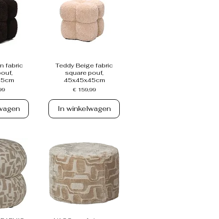
 fabric
Teddy Beige fabric
ouf,
square pouf,
45cm
45x45x45cm
Prijs
99
€ 159,99
lwagen
In winkelwagen