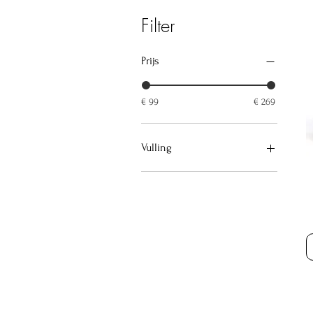
Filter
Prijs
€ 99
€ 269
Vulling
Incl. vulling