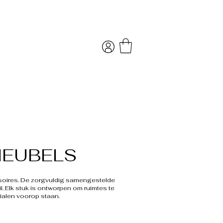
MEUBELS
ssoires. De zorgvuldig samengestelde
. Elk stuk is ontworpen om ruimtes te
ialen voorop staan.