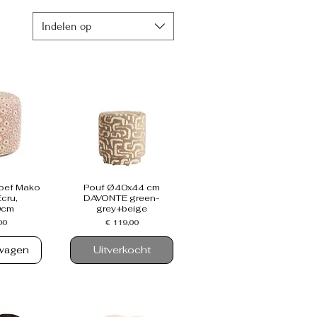
Indelen op
poef Mako
Pouf Ø40x44 cm
cru,
DAVONTE green-
0cm
grey+beige
Prijs
00
€ 119,00
lwagen
Uitverkocht
NIEUW