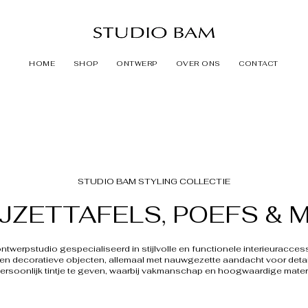
HOME
SHOP
ONTWERP
OVER ONS
CONTACT
STUDIO BAM STYLING COLLECTIE
IJZETTAFELS, POEFS & 
werpstudio gespecialiseerd in stijlvolle en functionele interieuracce
 en decoratieve objecten, allemaal met nauwgezette aandacht voor detail
persoonlijk tintje te geven, waarbij vakmanschap en hoogwaardige mater