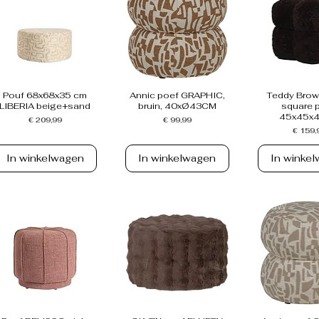
Pouf 68x68x35 cm
Annic poef GRAPHIC,
Teddy Brown
LIBERIA beige+sand
bruin, 40xØ43CM
square p
45x45x
Prijs
Prijs
€ 209,99
€ 99,99
Prijs
€ 159,
In winkelwagen
In winkelwagen
In winke
NIEUW
NIEUW