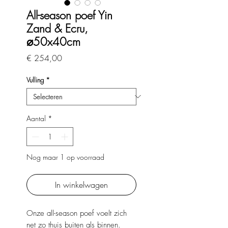
All-season poef Yin
Zand & Ecru,
⌀50x40cm
Prijs
€ 254,00
Vulling
*
Aantal
*
Nog maar 1 op voorraad
In winkelwagen
Onze all-season poef voelt zich
net zo thuis buiten als binnen.