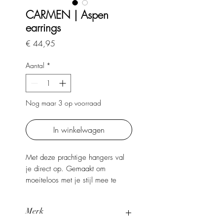
CARMEN | Aspen
earrings
Prijs
€ 44,95
Aantal
*
Nog maar 3 op voorraad
In winkelwagen
Met deze prachtige hangers val
je direct op. Gemaakt om
moeiteloos met je stijl mee te
bewegen. Dit statement piece
geeft je look in één keer een
Merk
verfijnde, luxe touch.