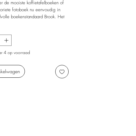
er de mooiste koffietafelboeken of
oriete fotoboek nu eenvoudig in
jlvolle boekenstandaard Brook. Het
omt uit de collectie van
n heeft een eenvoudig design.
ect podium voor echte sfeermakers
terieur.
r 4 op voorraad
nkelwagen