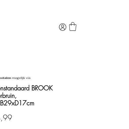
betalen
mogelijk via
enstandaard BROOK
rbruin,
B29xD17cm
Prijs
4,99