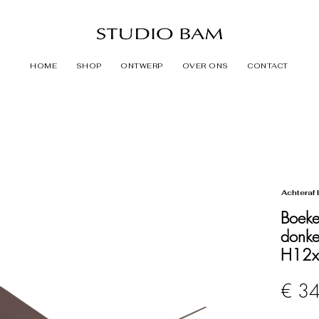
HOME
SHOP
ONTWERP
OVER ONS
CONTACT
Achteraf 
Boek
donke
H12x
€ 3