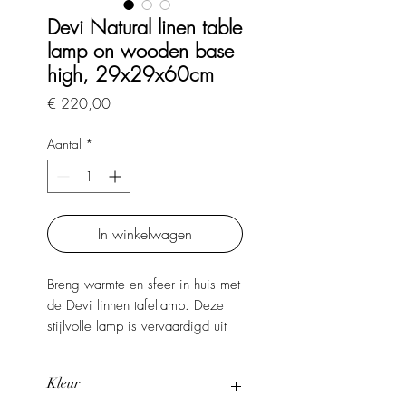
Devi Natural linen table
lamp on wooden base
high, 29x29x60cm
Prijs
€ 220,00
Aantal
*
In winkelwagen
Breng warmte en sfeer in huis met
de Devi linnen tafellamp. Deze
stijlvolle lamp is vervaardigd uit
een combinatie van hout en
textiel, wat zorgt voor een
Kleur
natuurlijke en elegante uitstraling.