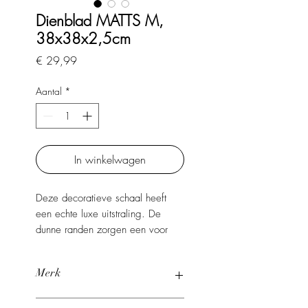
Dienblad MATTS M,
38x38x2,5cm
Prijs
€ 29,99
Aantal
*
In winkelwagen
Deze decoratieve schaal heeft
een echte luxe uitstraling. De
dunne randen zorgen een voor
open en een elegante afwerking.
Dankzij het tijdloze organische
Merk
ontwerp past de schaal moeiteloos
in zowel moderne als warme,
Studio BAM