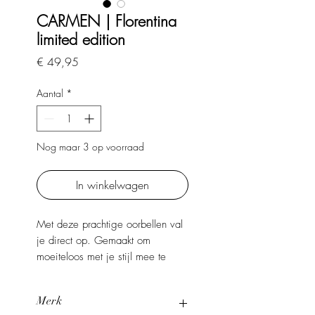
CARMEN | Florentina
limited edition
Prijs
€ 49,95
Aantal
*
Nog maar 3 op voorraad
In winkelwagen
Met deze prachtige oorbellen val
je direct op. Gemaakt om
moeiteloos met je stijl mee te
bewegen. Dit statement piece
geeft je look in één keer een
Merk
verfijnde, luxe touch. Licht van