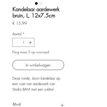
Kandelaar aardewerk
bruin, L, 12x7.5cm
Prijs
€ 15,99
Aantal
*
Nog maar 2 op voorraad
In winkelwagen
Deze ronde, bruin kandelaar op
een voet van aardewerk van
Studio BAM met een subtiel
handgemaakte textuur past perfect
in uw interieur. De vorm is
Merk
eenvoudig en evenwichtig, wat