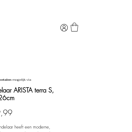
betalen
mogelijk via
laar ARISTA terra S,
26cm
Prijs
9,99
ndelaar heeft een moderne,