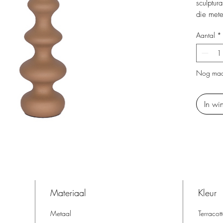
sculptur
die mete
warme kl
Aantal
*
ontwerp e
elegant 
een set 
Nog maa
In wi
Materiaal
Kleur
Metaal
Terracot