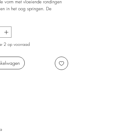
ale vorm met vloeiende rondingen
en in het oog springen. De
eur en matte afwerking geven het
en rustige, stijlvolle uitstraling. Een
decoratiestuk dat zowel solo als in
een verfijnde sfeer creëert.
r 2 op voorraad
nkelwagen
ta