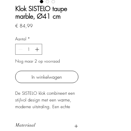
Klok SISTELO taupe
marble, Ø41 cm
Prijs
€ 84,99
Aantal
*
Nog maar 2 op voorraad
In winkelwagen
De SISTELO klok combineert een
stijlvol design met een warme,
moderne uitstraling. Een echte
blikvanger voor ieder interieur
dankzij de elegante afwerking en
Materiaal
tijdloze vormgeving. Perfect voor