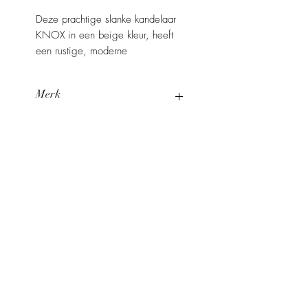
Deze prachtige slanke kandelaar
KNOX in een beige kleur, heeft
een rustige, moderne
uitstraling. Het geheel voelt aan
als een subtiel maar stijlvol
Merk
element binnen een eigentijds
interieur.
Lifestyle
Materiaal
Metaal
Kleur
Beige
Maat
12x12x50cm
Studio BAM.
Info.