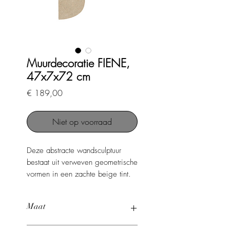
Muurdecoratie FIENE,
47x7x72 cm
Prijs
€ 189,00
Niet op voorraad
Deze abstracte wandsculptuur
bestaat uit verweven geometrische
vormen in een zachte beige tint.
De gelaagde structuur en subtiele
textuur geven het een moderne,
Maat
luxe uitstraling. Een stijlvol
statement piece dat rust en