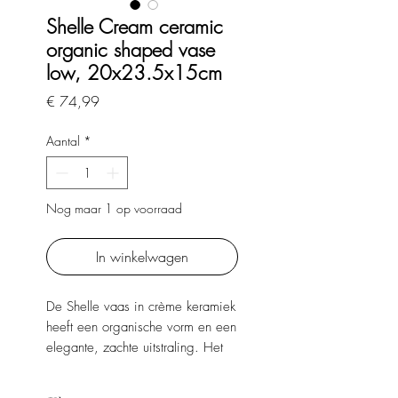
Shelle Cream ceramic
organic shaped vase
low, 20x23.5x15cm
Prijs
€ 74,99
Aantal
*
Nog maar 1 op voorraad
In winkelwagen
De Shelle vaas in crème keramiek
heeft een organische vorm en een
elegante, zachte uitstraling. Het
unieke silhouet maakt deze vaas
een stijlvol decoratief object dat