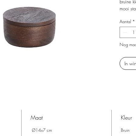
bruine k
mooi sta
kast of 
Aantal
*
Nog maa
In wi
Maat
Kleur
Ø14x7 cm
Bruin