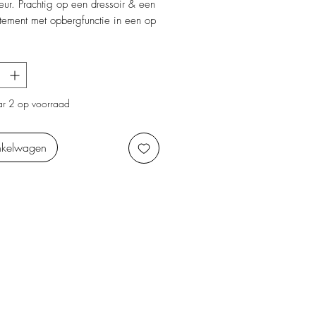
leur. Prachtig op een dressoir & een
tement met opbergfunctie in een op
een andere plek.
r 2 op voorraad
nkelwagen