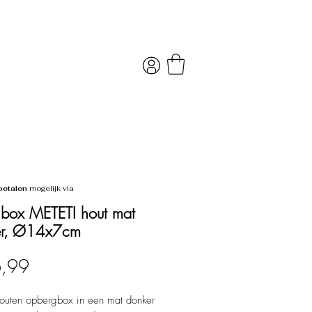
betalen
mogelijk via
box METETI hout mat
er, Ø14x7cm
Prijs
6,99
outen opbergbox in een mat donker