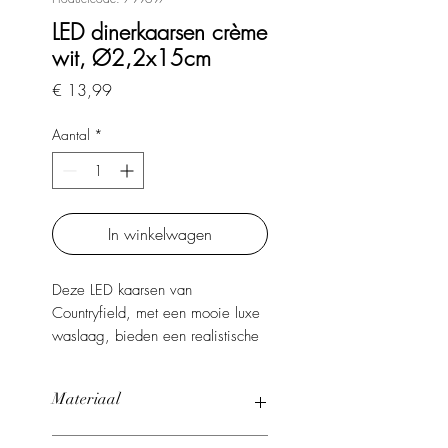
LED dinerkaarsen crème
wit, Ø2,2x15cm
Prijs
€ 13,99
Aantal
*
In winkelwagen
Deze LED kaarsen van
Countryfield, met een mooie luxe
waslaag, bieden een realistische
en rustgevende vlam. Ze geven
elke kamer een sfeervol tintje.
Materiaal
Speciaal meegeleverd bij de
dinerkaarsen is een
Wax