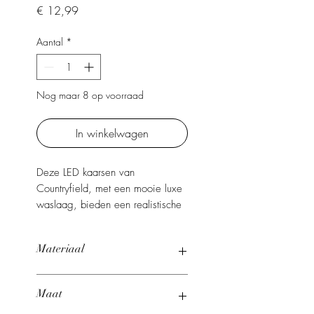
Prijs
€ 12,99
Aantal
*
Nog maar 8 op voorraad
In winkelwagen
Deze LED kaarsen van
Countryfield, met een mooie luxe
waslaag, bieden een realistische
en rustgevende vlam. Ze geven
elke kamer een sfeervol tintje.
Materiaal
Speciaal meegeleverd bij de
dinerkaarsen is een
Wax
afstandsbediening, waarmee je
Maat
eenvoudig de sfeer kunt