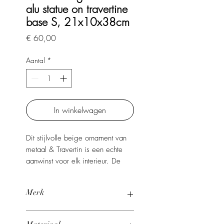
alu statue on travertine
base S, 21x10x38cm
Prijs
€ 60,00
Aantal
*
In winkelwagen
Dit stijlvolle beige ornament van
metaal & Travertin is een echte
aanwinst voor elk interieur. De
warme beige kleur geeft een
speelse en moderne uitstraling.
Merk
Ideaal om op een boek of in een
kast te zetten.
Studio BAM