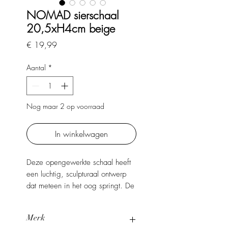
NOMAD sierschaal
20,5xH4cm beige
Prijs
€ 19,99
Aantal
*
Nog maar 2 op voorraad
In winkelwagen
Deze opengewerkte schaal heeft
een luchtig, sculpturaal ontwerp
dat meteen in het oog springt. De
ovale en ronde uitsparingen
geven het stuk een speelse, bijna
Merk
organische uitstraling. Het is een