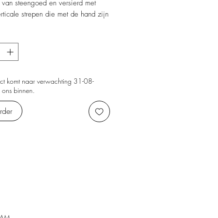
 van steengoed en versierd met
rticale strepen die met de hand zijn
derd in gedempte groene en beige
Het bijpassende gestreepte patroon
 de basis als de schaduw zorgt
n zachte en samenhangende look,
t door warme metalen details.
riaties in patroon en kleurintensiteit
uct komt naar verwachting 31-08-
 ons binnen.
ptreden, waardoor elk stuk uniek
rder
BAM