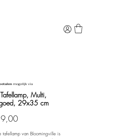
betalen
mogelijk via
Tafellamp, Multi,
ngoed, 29x35 cm
Prijs
39,00
 tafellamp van Bloomingville is