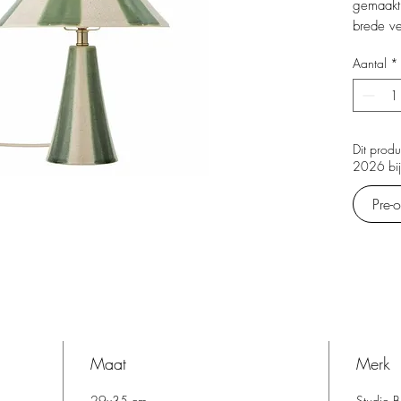
gemaakt
brede ve
beschil
Aantal
*
tinten. 
op zowel
voor ee
benadruk
Kleine va
Dit prod
2026 bij
kunnen o
wordt.
Pre-o
Maat
Merk
29x35 cm
Studio 