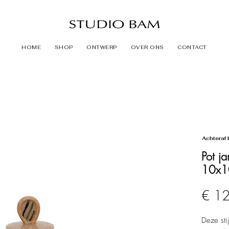
HOME
SHOP
ONTWERP
OVER ONS
CONTACT
Achteraf 
Pot j
10x1
€ 1
Deze sti