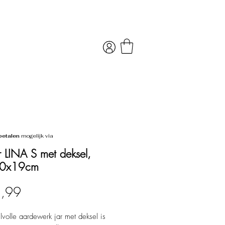
betalen
mogelijk via
ar LINA S met deksel,
0x19cm
Prijs
2,99
jlvolle aardewerk jar met deksel is