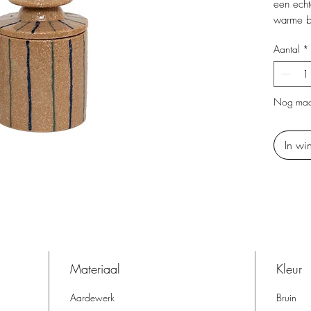
een echt
warme b
strepen 
Aantal
*
moderne 
in te be
accent in
Nog maa
In wi
Materiaal
Kleur
Aardewerk
Bruin