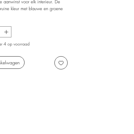
e aanwinst voor elk interieur. De
ruine kleur met blauwe en groene
geeft de pot een speelse en
uitstraling. Ideaal om kleine spullen
waren of gewoon als decoratief
 huis neer te zetten.
r 4 op voorraad
nkelwagen