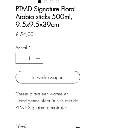
PTMD Signature Floral
Arabia sticks 500ml,
9.5x9.5x39cm
Prijs
€ 54,00
Aantal
*
In winkelwagen
Creëer direct een warme en
uitnodigende sfeer in huis met de
PTMD Signature geurstokjes.
Deze luxe geurstokjes verspreiden
een heerlijke, verfijnde geur die
Merk
langdurig blijft hangen en elke