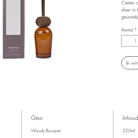
Creëer d
sfeer in
geurstok
versprei
Aantal
*
langdurig
met een
De stijl
niet all
maar oo
In wi
ieder int
cadeau.
Geur
Inhou
Woody Bouquet
220ml