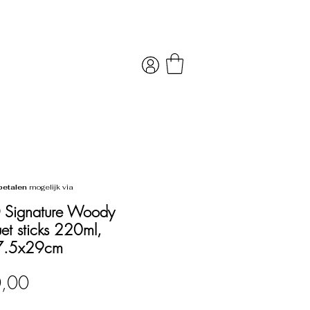
betalen
mogelijk via
 Signature Woody
et sticks 220ml,
7.5x29cm
Prijs
0,00