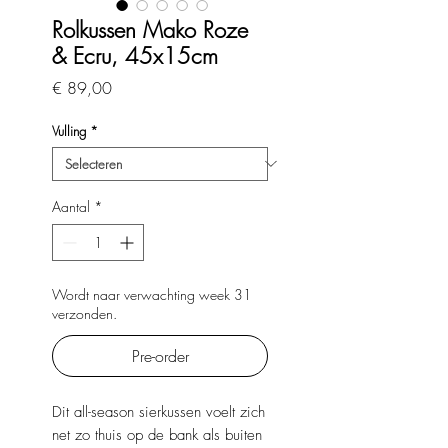
Rolkussen Mako Roze
& Ecru, 45x15cm
Prijs
€ 89,00
Vulling
*
Aantal
*
Wordt naar verwachting week 31
verzonden.
Pre-order
Dit all-season sierkussen voelt zich
net zo thuis op de bank als buiten