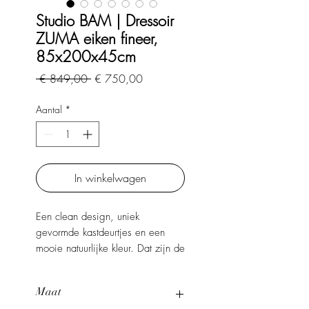
Studio BAM | Dressoir
ZUMA eiken fineer,
85x200x45cm
Normale
Verkoopprijs
 € 849,00 
€ 750,00
prijs
Aantal
*
In winkelwagen
Een clean design, uniek
gevormde kastdeurtjes en een
mooie natuurlijke kleur. Dat zijn de
kenmerken van de Zuma-serie uit
de Exclusive collectie van het
Maat
Nederlandse interieurmerk