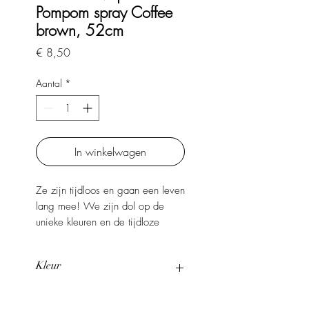
Pompom spray Coffee
brown, 52cm
Prijs
€ 8,50
Aantal
*
In winkelwagen
Ze zijn tijdloos en gaan een leven
lang mee! We zijn dol op de
unieke kleuren en de tijdloze
uitstraling van deze prachtige
takken. Ontdek de prachtige
Kleur
kunsttakken collectie van Studio
BAM! Deze zijden takken zijn de
Coffee brown
perfecte aanvulling op onze