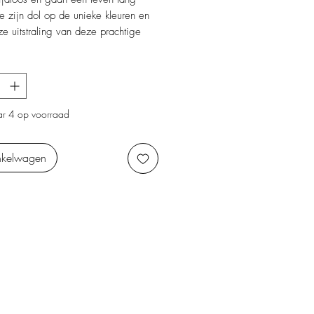
zijn dol op de unieke kleuren en
oze uitstraling van deze prachtige
Ontdek de prachtige kunsttakken
e van Studio BAM! Deze zijden
ijn de perfecte aanvulling op onze
e vazen.
r 4 op voorraad
nkelwagen