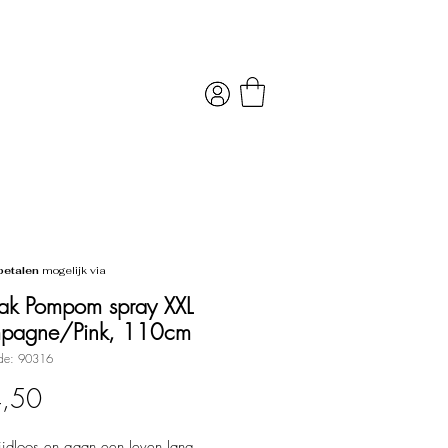
betalen
mogelijk via
tak Pompom spray XXL
pagne/Pink, 110cm
de: 90316
Prijs
4,50
tijdloos en gaan een leven lang