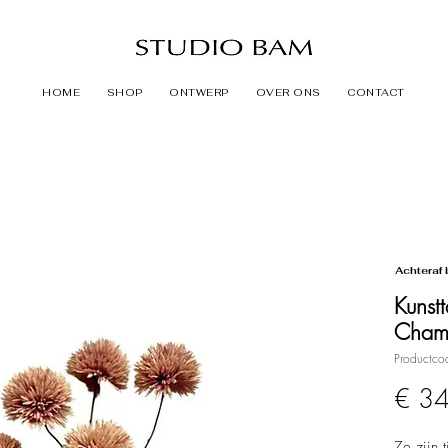
HOME
SHOP
ONTWERP
OVER ONS
CONTACT
Achteraf 
Kunst
Cham
Productco
€ 3
Ze zijn 