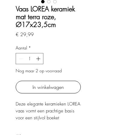
Vaas LOREA keramiek
mat terra roze,
Ø17x23,5cm
Prijs
€ 29,99
Aantal
*
Nog maar 2 op voorraad
In winkelwagen
Deze elegante keramieken LOREA
vaas vormt een prachtige basis
voor een stijlvol boeket
zijdebloemen. Combineer met
enkele fraaie kandelaren en een