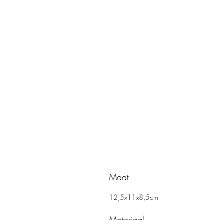
Maat
12,5x11x8,5cm
Materiaal