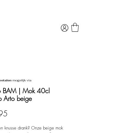
betalen
mogelijk via
o BAM | Mok 40cl
 Arto beige
Prijs
95
een knusse drank? Onze beige mok