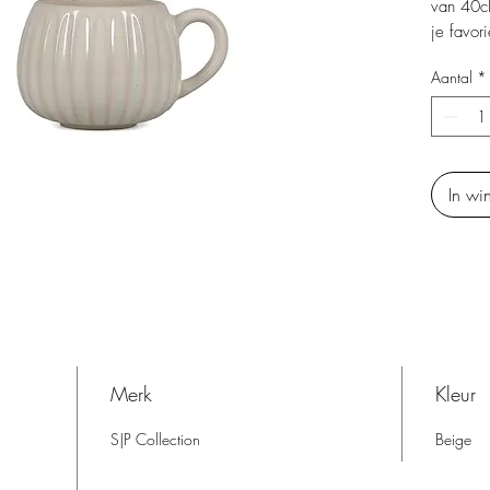
van 40cl 
je favor
chocolad
Aantal
*
en de re
terwijl 
keukend
comfort t
In wi
Merk
Kleur
S|P Collection
Beige