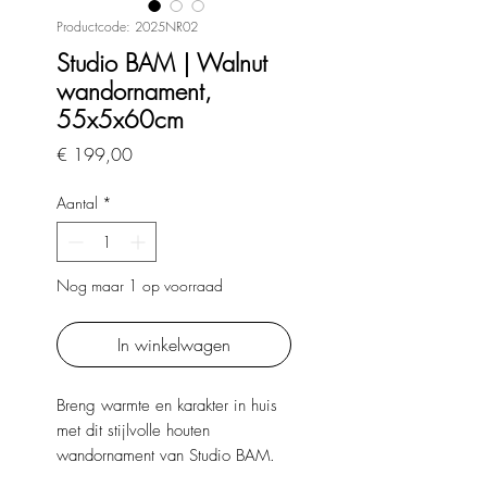
Productcode: 2025NR02
Studio BAM | Walnut
wandornament,
55x5x60cm
Prijs
€ 199,00
Aantal
*
Nog maar 1 op voorraad
In winkelwagen
Breng warmte en karakter in huis
met dit stijlvolle houten
wandornament van Studio BAM.
Met zijn natuurlijke uitstraling en