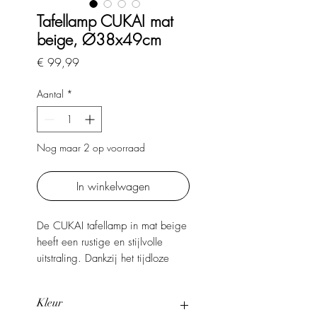
Tafellamp CUKAI mat
beige, Ø38x49cm
Prijs
€ 99,99
Aantal
*
Nog maar 2 op voorraad
In winkelwagen
De CUKAI tafellamp in mat beige
heeft een rustige en stijlvolle
uitstraling. Dankzij het tijdloze
ontwerp en de zachte kleur past
deze lamp moeiteloos in
Kleur
verschillende interieurstijlen. Mooi