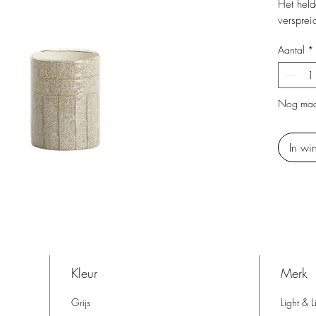
Het held
versprei
moeiteloo
Aantal
*
Nog maa
In wi
Kleur
Merk
Grijs
Light & L