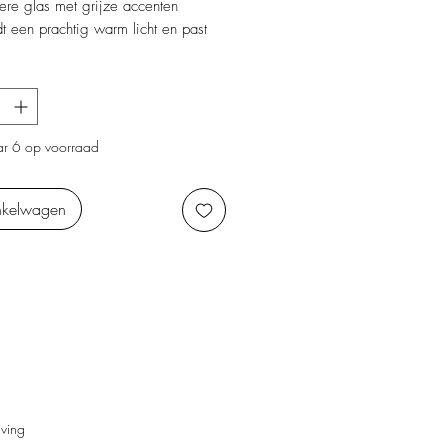
ere glas met grijze accenten
dt een prachtig warm licht en past
s in ieder interieur.
r 6 op voorraad
nkelwagen
iving