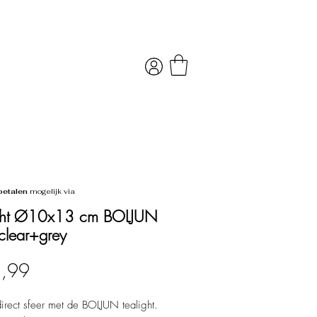
betalen
mogelijk via
ight Ø10x13 cm BOLJUN
 clear+grey
Prijs
5,99
irect sfeer met de BOLJUN tealight.