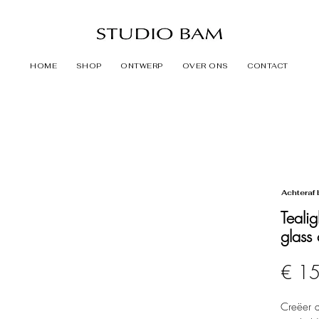
HOME
SHOP
ONTWERP
OVER ONS
CONTACT
Achteraf 
Teal
glass
€ 1
Creëer d