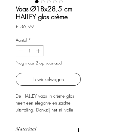
Vaas Ø18x28,5 cm
HALLEY glas crème
Prijs
€ 36,99
Aantal
*
Nog maar 2 op voorraad
In winkelwagen
De HALLEY vaas in crème glas
heeft een elegante en zachte
uitstraling. Dankzij het stijlvolle
ontwerp vormt deze vaas een
mooi decoratief accent in ieder
Materiaal
interieur. Prachtig met een bos