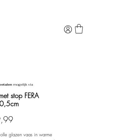
betalen
mogelijk via
met stop FERA
0,5cm
Prijs
9,99
lvolle glazen vaas in warme