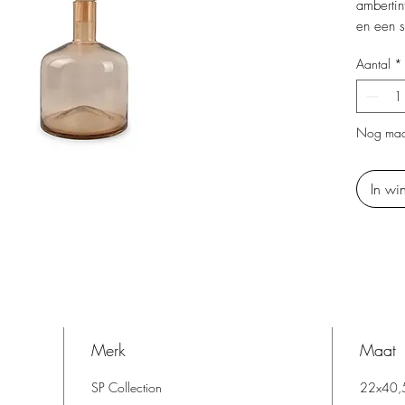
ambertin
en een s
bolvormi
Aantal
*
en moder
huis.
Nog maa
In wi
Merk
Maat
SP Collection
22x40,