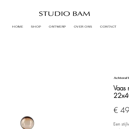
HOME
SHOP
ONTWERP
OVER ONS
CONTACT
Achteraf 
Vaas 
22x4
€ 4
Een stij