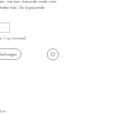
ten, met een vloeiende ronde vorm
trakke hals. De bijpassende
ge stop maakt het geheel elegant
n, perfect als decoratief accent in
r 1 op voorraad
nkelwagen
5cm