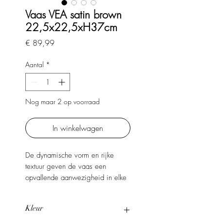
Vaas VEA satin brown
22,5x22,5xH37cm
Prijs
€ 89,99
Aantal
*
Nog maar 2 op voorraad
In winkelwagen
De dynamische vorm en rijke
textuur geven de vaas een
opvallende aanwezigheid in elke
ruimte. Ze komt prachtig tot haar
recht met verse bloemen, maar
Kleur
functioneert net zo goed als een