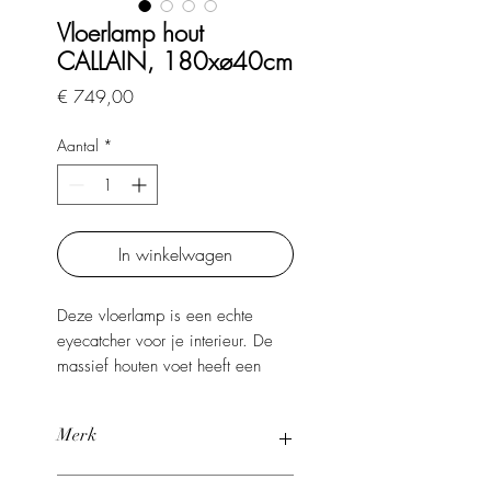
Vloerlamp hout
CALLAIN, 180xø40cm
Prijs
€ 749,00
Aantal
*
In winkelwagen
Deze vloerlamp is een echte
eyecatcher voor je interieur. De
massief houten voet heeft een
prachtige linnen kap die zeer
sfeervol licht geeft.
Merk
PTMD