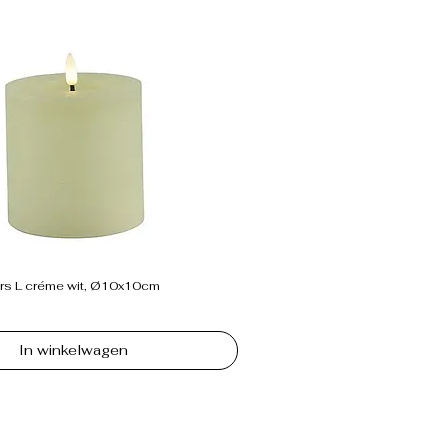
s L créme wit, Ø10x10cm
In winkelwagen