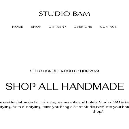
HOME
SHOP
ONTWERP
OVER ONS
CONTACT
SÉLECTION DE LA COLLECTION 2024
SHOP ALL HANDMADE
ive residential projects to shops, restaurants and hotels. Studio BAM is i
 styling.' With our styling items you bring a bit of Studio BAM into your ho
choose your own unique item in our shop.'