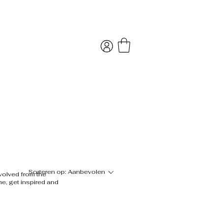
Sorteren op:
Aanbevolen
nvolved from the
me, get inspired and