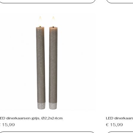
ED dinerkaarsen grijs, Ø2,2x24cm
LED dinerkaar
rijs
Prijs
€ 15,99
€ 15,99