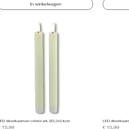
In winkelwagen
LED dinerkaarsen crème wit, Ø2,2x24cm
LED dinerkaar
rijs
Prijs
€ 15,99
€ 15,99