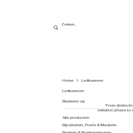
Home
Ledkaarsen
Ledkaarsen
Bladeren op
​'From distinct
initiation phase to
Alle producten
Bijzettafels, Poefs & Meubels
Boeken & Boekensteunen