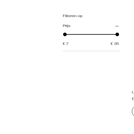
Filteren op
Prijs
€ 7
€ 35
P