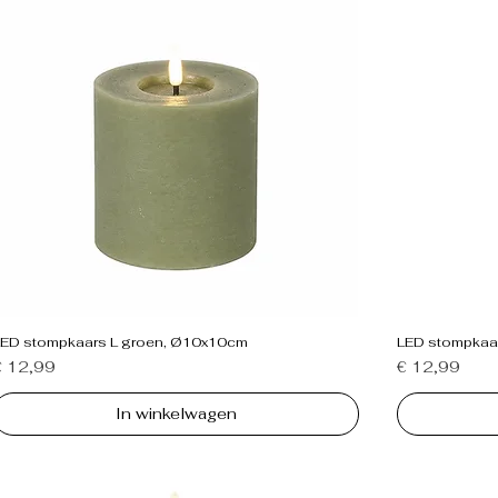
LED stompkaars L groen, Ø10x10cm
LED stompkaa
rijs
Prijs
€ 12,99
€ 12,99
In winkelwagen