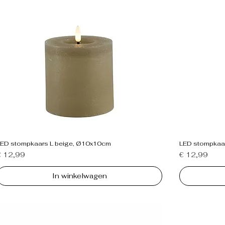
LED stompkaars L beige, Ø10x10cm
LED stompkaar
rijs
Prijs
€ 12,99
€ 12,99
In winkelwagen