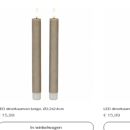
LED dinerkaarsen beige, Ø2,2x24cm
LED dinerkaar
rijs
Prijs
€ 15,99
€ 15,99
In winkelwagen