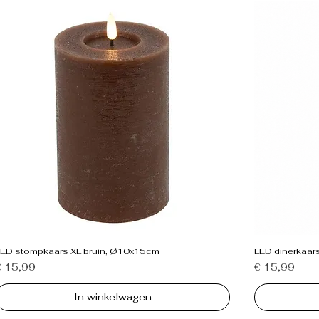
LED stompkaars XL bruin, Ø10x15cm
LED dinerkaar
rijs
Prijs
€ 15,99
€ 15,99
In winkelwagen