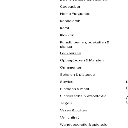
Cadeaubon
Home Fragrance
Kandelaren
Kerst
Klokken
Kunstbloemen, boeketten &
planten
Ledkaarsen
Opbergboxen & Manden
Ornamenten
Schalen & plateaus
Servies
P
Sieraden & meer
Sierkussens & woontextiel
Tegels
Vazen & potten
Verlichting
Wanddecoratie & spiegels