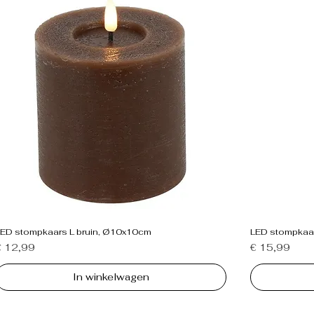
LED stompkaars L bruin, Ø10x10cm
LED stompkaa
rijs
Prijs
€ 12,99
€ 15,99
In winkelwagen