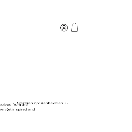
Sorteren op:
Aanbevolen
nvolved from the
me, get inspired and