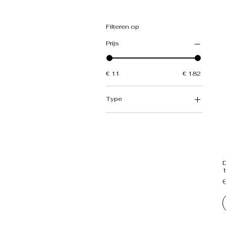
Filteren op
Prijs
€ 11
€ 182
Type
Ornament Balans
Ornament Tiers
D
P