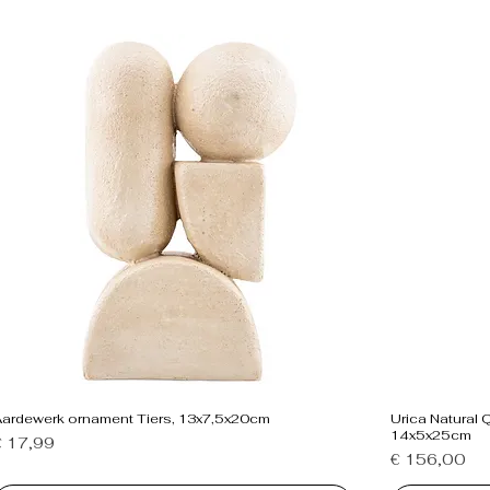
Aardewerk ornament Tiers, 13x7,5x20cm
Urica Natural 
14x5x25cm
rijs
€ 17,99
Prijs
€ 156,00