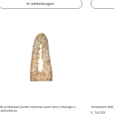
In winkelwagen
rica Natural Quartz mineral open deco triangle L,
Ornament 9x6
14x5x30cm
Prijs
€ 34,99