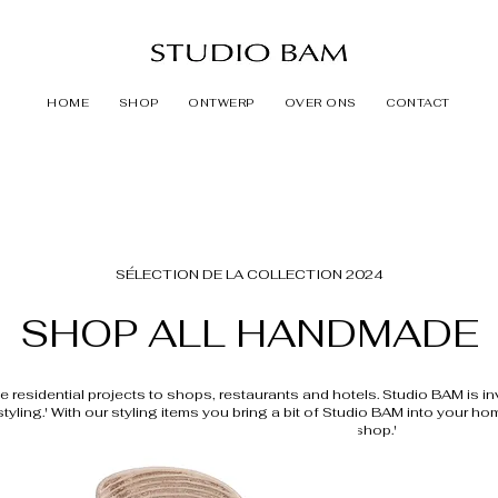
HOME
SHOP
ONTWERP
OVER ONS
CONTACT
SÉLECTION DE LA COLLECTION 2024
SHOP ALL HANDMADE
ive residential projects to shops, restaurants and hotels. Studio BAM is i
 styling.' With our styling items you bring a bit of Studio BAM into your ho
choose your own unique item in our shop.'