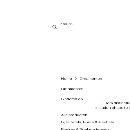
Home
Ornamenten
Ornamenten
Bladeren op
​'From distinct
initiation phase to
Alle producten
Bijzettafels, Poefs & Meubels
Boeken & Boekensteunen