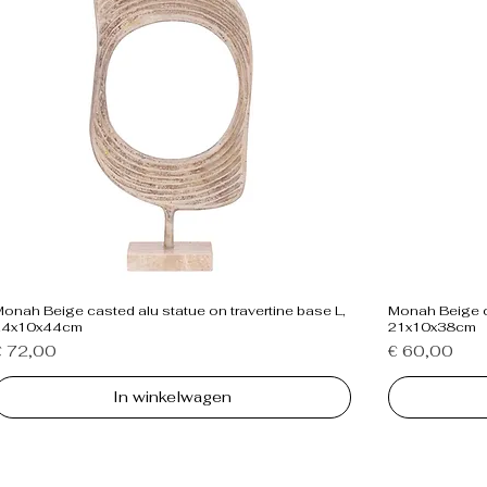
onah Beige casted alu statue on travertine base L,
Monah Beige ca
24x10x44cm
21x10x38cm
rijs
Prijs
€ 72,00
€ 60,00
In winkelwagen