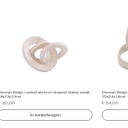
avean Beige casted alu knot shaped statue small,
Davean Beige 
18x13x10cm
25x24x18cm
rijs
Prijs
€ 30,00
€ 54,00
In winkelwagen