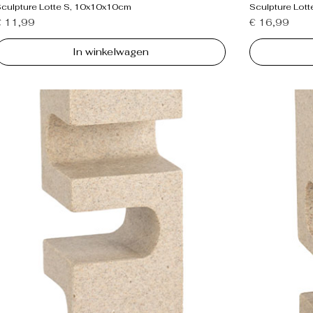
Sculpture Lotte S, 10x10x10cm
Sculpture Lot
rijs
Prijs
€ 11,99
€ 16,99
In winkelwagen