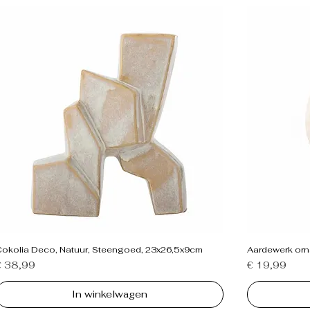
Cokolia Deco, Natuur, Steengoed, 23x26,5x9cm
Aardewerk orn
rijs
Prijs
€ 38,99
€ 19,99
In winkelwagen