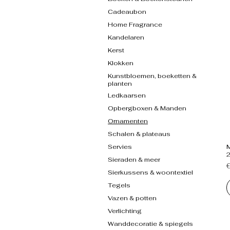
Cadeaubon
Home Fragrance
Kandelaren
Kerst
Klokken
Kunstbloemen, boeketten &
planten
Ledkaarsen
Opbergboxen & Manden
Ornamenten
Schalen & plateaus
Servies
M
Sieraden & meer
P
Sierkussens & woontextiel
Tegels
Vazen & potten
Verlichting
Wanddecoratie & spiegels